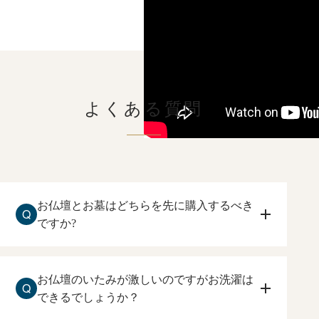
よくある質問
お仏壇とお墓はどちらを先に購入するべき
Q
ですか?
お仏壇を先に購入して下さい。
住まいしている方が、ご本尊、ご先祖様に手を合
お仏壇のいたみが激しいのですがお洗濯は
Q
わすお仏壇を先に購入するのをおすすめ致しま
できるでしょうか？
す。