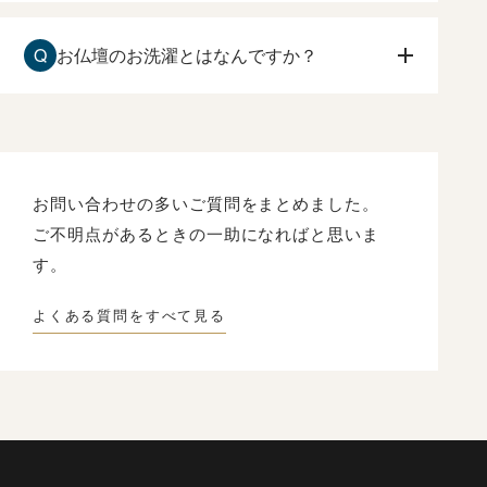
お仏壇の傷みが激しい場合でも、お洗濯は可能で
す。
Q
お仏壇のお洗濯とはなんですか？
原田光明堂へお問合せ下さい。状態を確認して、
ご相談させて頂きます。
長い年月によって、ローソク、線香のくすぶり
や、漆や金箔の傷みなどを、一度分解して修復し
て、
新品同様にもとの姿にもどすことです。
お問い合わせの多いご質問をまとめました。
ご不明点があるときの一助になればと思いま
す。
よくある質問をすべて見る