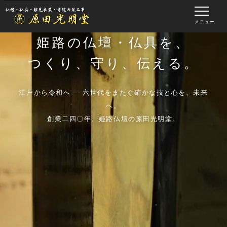
メニュー
姫路の仏壇・仏具を、
つくり、守り、伝える。
江戸から令和へ ― 六世代をまたぐ確かな技と心を、未来
へ。
創業二四〇年、姫路仏壇の原田光明堂。