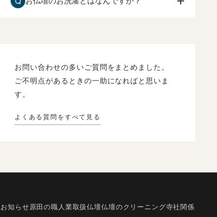
Q
お仏壇のお洗濯とはなんですか？
原田光明堂へお問合せ下さい。状態を確認して、
ご相談させて頂きます。
長い年月によって、ローソク、線香のくすぶり
や、漆や金箔の傷みなどを、一度分解して修復し
て、
新品同様にもとの姿にもどすことです。
お問い合わせの多いご質問をまとめました。
ご不明点があるときの一助になればと思いま
す。
よくある質問をすべて見る
お知らせ
原田の職人業
取扱仏壇
仏壇のクリーニング
寺社関係