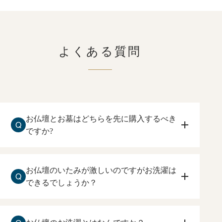
よくある質問
お仏壇とお墓はどちらを先に購入するべき
Q
ですか?
お仏壇を先に購入して下さい。
住まいしている方が、ご本尊、ご先祖様に手を合
お仏壇のいたみが激しいのですがお洗濯は
Q
わすお仏壇を先に購入するのをおすすめ致しま
できるでしょうか？
す。
お仏壇の傷みが激しい場合でも、お洗濯は可能で
す。