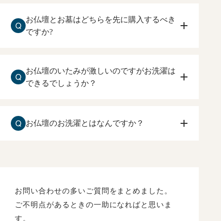
お仏壇とお墓はどちらを先に購入するべき
Q
ですか?
お仏壇を先に購入して下さい。
住まいしている方が、ご本尊、ご先祖様に手を合
お仏壇のいたみが激しいのですがお洗濯は
Q
わすお仏壇を先に購入するのをおすすめ致しま
できるでしょうか？
す。
お仏壇の傷みが激しい場合でも、お洗濯は可能で
す。
Q
お仏壇のお洗濯とはなんですか？
原田光明堂へお問合せ下さい。状態を確認して、
ご相談させて頂きます。
長い年月によって、ローソク、線香のくすぶり
や、漆や金箔の傷みなどを、一度分解して修復し
て、
新品同様にもとの姿にもどすことです。
お問い合わせの多いご質問をまとめました。
ご不明点があるときの一助になればと思いま
す。