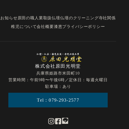
お知らせ
原田の職人業
取扱仏壇
仏壇のクリーニング
寺社関係
稚児について
会社概要
漆恵
プライバシーポリシー
株式会社原田光明堂
兵庫県姫路市米田町10
営業時間：午前9時〜午後6時／定休日：毎週火曜日
駐車場：あり
Tel：079-293-2577