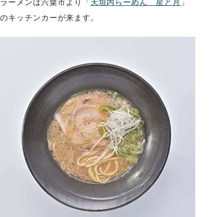
ラーメンは宍粟市より「
天垣内らーめん 星と月
」
のキッチンカーが来ます。