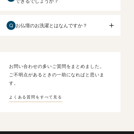
わすお仏壇を先に購入するのをおすすめ致しま
できるでしょうか？
す。
お仏壇の傷みが激しい場合でも、お洗濯は可能で
す。
Q
お仏壇のお洗濯とはなんですか？
原田光明堂へお問合せ下さい。状態を確認して、
ご相談させて頂きます。
長い年月によって、ローソク、線香のくすぶり
や、漆や金箔の傷みなどを、一度分解して修復し
て、
新品同様にもとの姿にもどすことです。
お問い合わせの多いご質問をまとめました。
ご不明点があるときの一助になればと思いま
す。
よくある質問をすべて見る