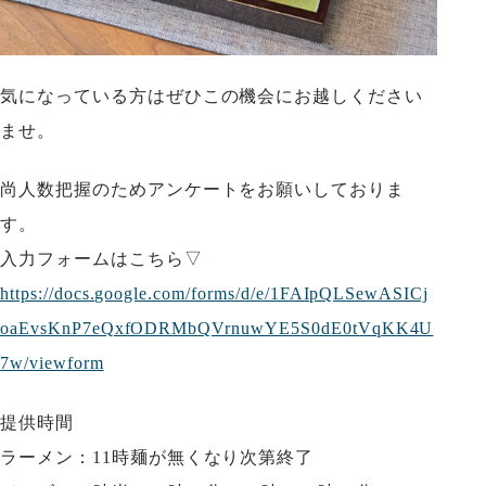
気になっている方はぜひこの機会にお越しください
ませ。
尚人数把握のためアンケートをお願いしておりま
す。
入力フォームはこちら▽
https://docs.google.com/forms/d/e/1FAIpQLSewASICj
oaEvsKnP7eQxfODRMbQVrnuwYE5S0dE0tVqKK4U
7w/viewform
提供時間
ラーメン：11時麺が無くなり次第終了