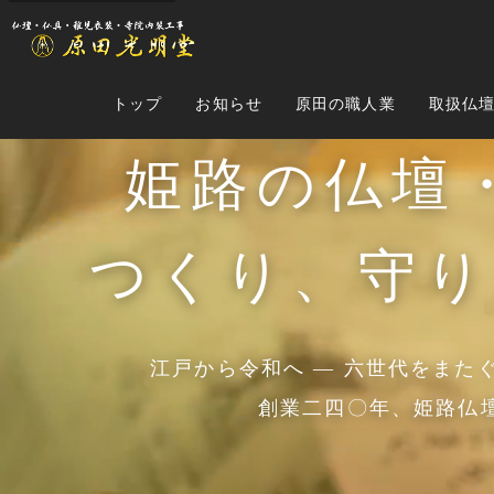
トップ
お知らせ
原田の職人業
取扱仏
姫路の仏壇
つくり、守り
江戸から令和へ ― 六世代をまた
創業二四〇年、姫路仏