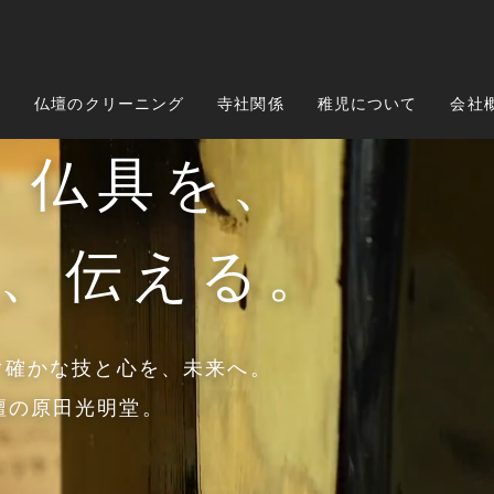
壇
仏壇のクリーニング
寺社関係
稚児について
会社
・仏具を、
、伝える。
ぐ確かな技と心を、未来へ。
壇の原田光明堂。