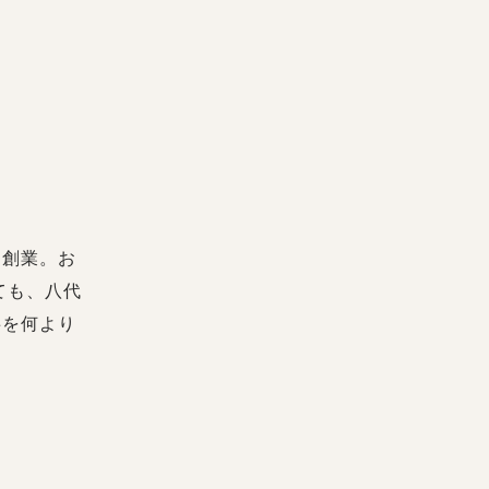
て創業。お
ても、八代
事を何より