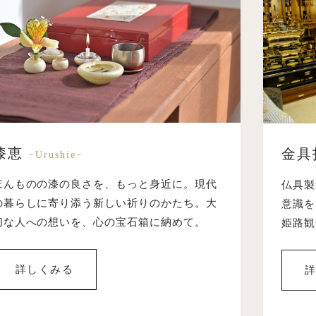
漆恵
金具
−Urushie−
ほんものの漆の良さを、もっと身近に。現代
仏具製
の暮らしに寄り添う新しい祈りのかたち。大
意識を
切な人への想いを、心の宝石箱に納めて。
姫路観
詳しくみる