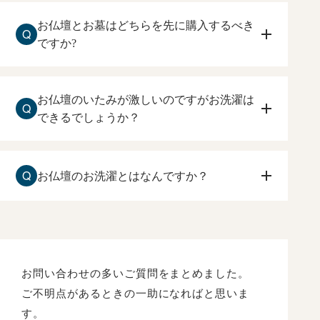
お仏壇とお墓はどちらを先に購入するべき
Q
ですか?
お仏壇を先に購入して下さい。
住まいしている方が、ご本尊、ご先祖様に手を合
お仏壇のいたみが激しいのですがお洗濯は
Q
わすお仏壇を先に購入するのをおすすめ致しま
できるでしょうか？
す。
お仏壇の傷みが激しい場合でも、お洗濯は可能で
す。
Q
お仏壇のお洗濯とはなんですか？
原田光明堂へお問合せ下さい。状態を確認して、
ご相談させて頂きます。
長い年月によって、ローソク、線香のくすぶり
や、漆や金箔の傷みなどを、一度分解して修復し
て、
新品同様にもとの姿にもどすことです。
お問い合わせの多いご質問をまとめました。
ご不明点があるときの一助になればと思いま
す。