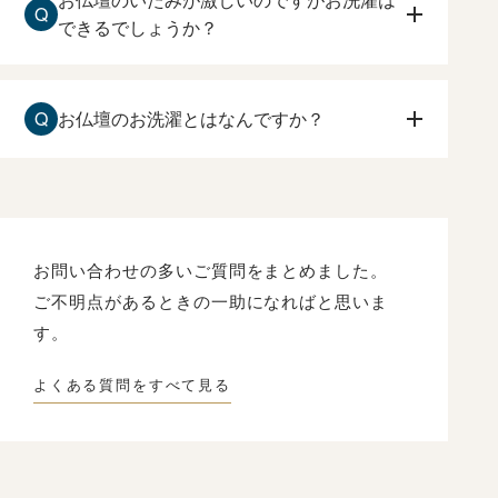
お仏壇のいたみが激しいのですがお洗濯は
Q
わすお仏壇を先に購入するのをおすすめ致しま
できるでしょうか？
す。
お仏壇の傷みが激しい場合でも、お洗濯は可能で
す。
Q
お仏壇のお洗濯とはなんですか？
原田光明堂へお問合せ下さい。状態を確認して、
ご相談させて頂きます。
長い年月によって、ローソク、線香のくすぶり
や、漆や金箔の傷みなどを、一度分解して修復し
て、
新品同様にもとの姿にもどすことです。
お問い合わせの多いご質問をまとめました。
ご不明点があるときの一助になればと思いま
す。
よくある質問をすべて見る