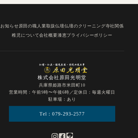
お知らせ
原田の職人業
取扱仏壇
仏壇のクリーニング
寺社関係
稚児について
会社概要
漆恵
プライバシーポリシー
株式会社原田光明堂
兵庫県姫路市米田町10
営業時間：午前9時〜午後6時／定休日：毎週火曜日
駐車場：あり
Tel：079-293-2577