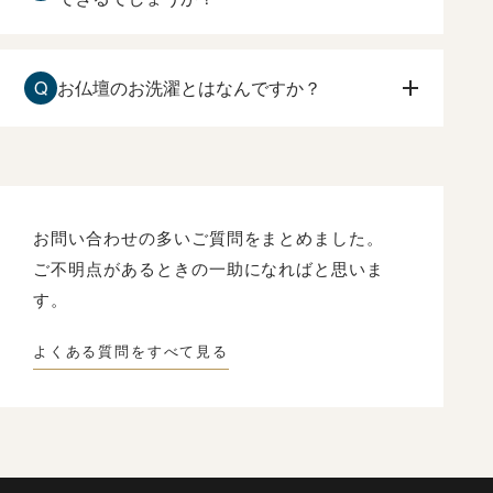
す。
お仏壇の傷みが激しい場合でも、お洗濯は可能で
す。
Q
お仏壇のお洗濯とはなんですか？
原田光明堂へお問合せ下さい。状態を確認して、
ご相談させて頂きます。
長い年月によって、ローソク、線香のくすぶり
や、漆や金箔の傷みなどを、一度分解して修復し
て、
新品同様にもとの姿にもどすことです。
お問い合わせの多いご質問をまとめました。
ご不明点があるときの一助になればと思いま
す。
よくある質問をすべて見る