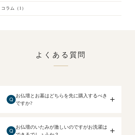
コラム（1）
よくある質問
お仏壇とお墓はどちらを先に購入するべき
Q
ですか?
お仏壇を先に購入して下さい。
住まいしている方が、ご本尊、ご先祖様に手を合
お仏壇のいたみが激しいのですがお洗濯は
Q
わすお仏壇を先に購入するのをおすすめ致しま
できるでしょうか？