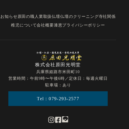
お知らせ
原田の職人業
取扱仏壇
仏壇のクリーニング
寺社関係
稚児について
会社概要
漆恵
プライバシーポリシー
株式会社原田光明堂
兵庫県姫路市米田町10
営業時間：午前9時〜午後6時／定休日：毎週火曜日
駐車場：あり
Tel：079-293-2577