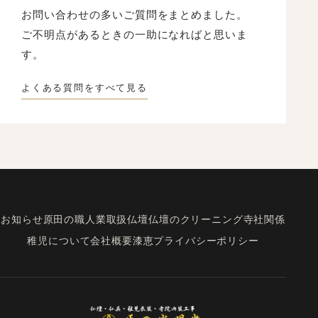
新品同様にもとの姿にもどすことです。
お問い合わせの多いご質問をまとめました。
ご不明点があるときの一助になればと思いま
す。
よくある質問をすべて見る
お知らせ
原田の職人業
取扱仏壇
仏壇のクリーニング
寺社関係
稚児について
会社概要
漆恵
プライバシーポリシー