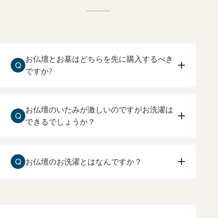
お仏壇とお墓はどちらを先に購入するべき
Q
ですか?
お仏壇を先に購入して下さい。
住まいしている方が、ご本尊、ご先祖様に手を合
お仏壇のいたみが激しいのですがお洗濯は
Q
わすお仏壇を先に購入するのをおすすめ致しま
できるでしょうか？
す。
お仏壇の傷みが激しい場合でも、お洗濯は可能で
す。
Q
お仏壇のお洗濯とはなんですか？
原田光明堂へお問合せ下さい。状態を確認して、
ご相談させて頂きます。
長い年月によって、ローソク、線香のくすぶり
や、漆や金箔の傷みなどを、一度分解して修復し
て、